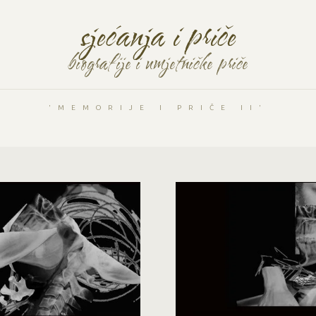
sjećanja i priče
biografije i umjetničke priče
'MEMORIJE I PRIČE II'