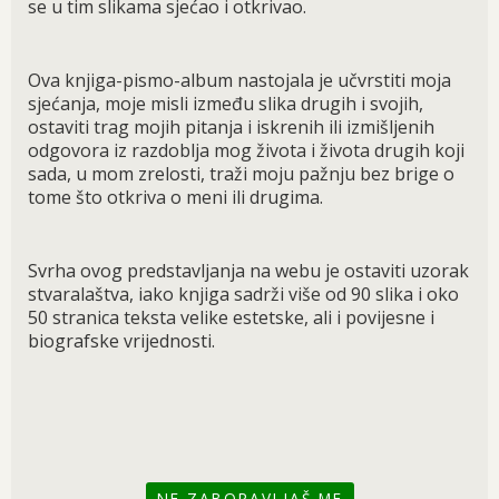
se u tim slikama sjećao i otkrivao.
Ova knjiga-pismo-album nastojala je učvrstiti moja
sjećanja, moje misli između slika drugih i svojih,
ostaviti trag mojih pitanja i iskrenih ili izmišljenih
odgovora iz razdoblja mog života i života drugih koji
sada, u mom zrelosti, traži moju pažnju bez brige o
tome što otkriva o meni ili drugima.
Svrha ovog predstavljanja na webu je ostaviti uzorak
stvaralaštva, iako knjiga sadrži više od 90 slika i oko
50 stranica teksta velike estetske, ali i povijesne i
biografske vrijednosti.
NE ZABORAVLJAŠ ME