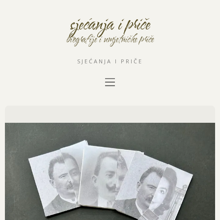
sjećanja i priče
biografije i umjetničke priče
SJEĆANJA I PRIČE